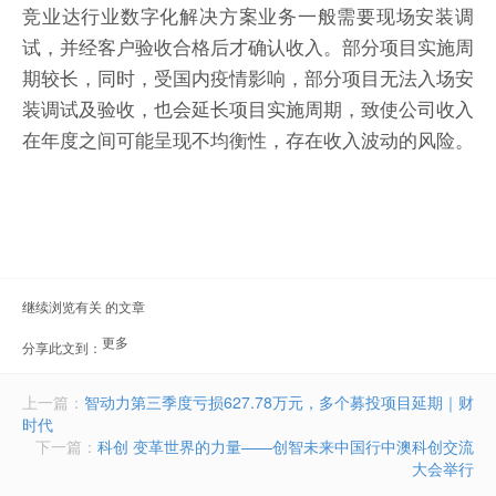
竞业达行业数字化解决方案业务一般需要现场安装调
试，并经客户验收合格后才确认收入。部分项目实施周
期较长，同时，受国内疫情影响，部分项目无法入场安
装调试及验收，也会延长项目实施周期，致使公司收入
在年度之间可能呈现不均衡性，存在收入波动的风险。
继续浏览有关 的文章
更多
分享此文到：
document.getElementById("bdshell_js").src =
"http://bdimg.share.baidu.com/static/js/shell_v2.js?cdnversion=" +
Math.ceil(new Date()/3600000)
上一篇：
智动力第三季度亏损627.78万元，多个募投项目延期｜财
时代
下一篇：
科创 变革世界的力量——创智未来中国行中澳科创交流
大会举行